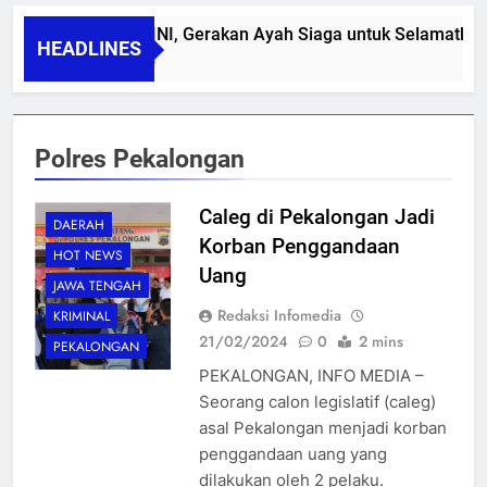
PAPA SIDINI, Gerakan Ayah Siaga untuk Selamatkan 
HEADLINES
06/08/2026
Polres Pekalongan
Caleg di Pekalongan Jadi
DAERAH
Korban Penggandaan
HOT NEWS
Uang
JAWA TENGAH
Redaksi Infomedia
KRIMINAL
21/02/2024
0
2 mins
PEKALONGAN
PEKALONGAN, INFO MEDIA –
Seorang calon legislatif (caleg)
asal Pekalongan menjadi korban
penggandaan uang yang
dilakukan oleh 2 pelaku.